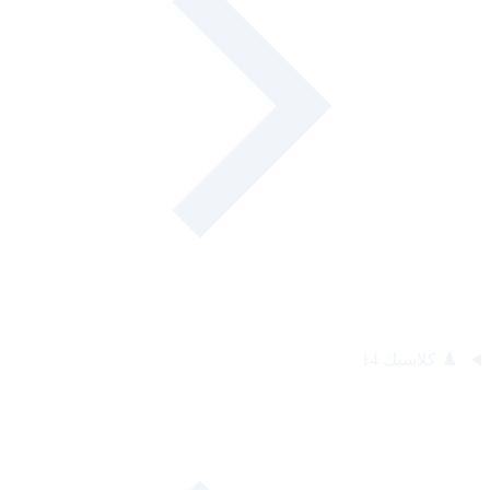
♟️
كلاسيك
14