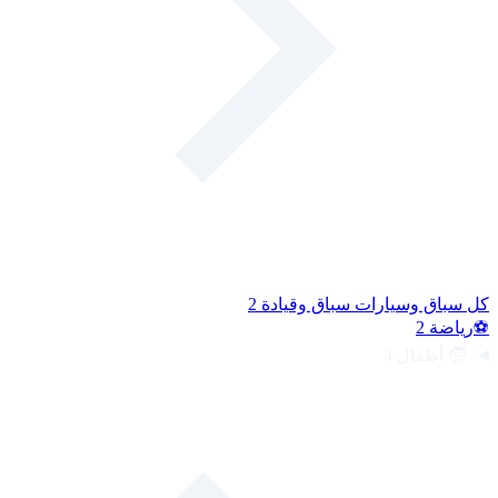
كل سباق وسيارات
سباق وقيادة
2
⚽
رياضة
2
🧒
أطفال
4