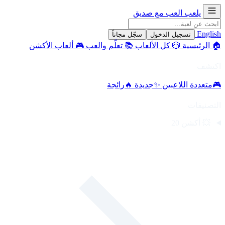
يلعب
العب مع صديق
English
تسجيل الدخول
سجّل مجاناً
🏠
الرئيسية
🎲
كل الألعاب
📚
تعلّم والعب
🎮
ألعاب الأكشن
اكتشف
🎮
متعددة اللاعبين
✨
جديدة
🔥
رائجة
التصنيفات
💥
أكشن
20