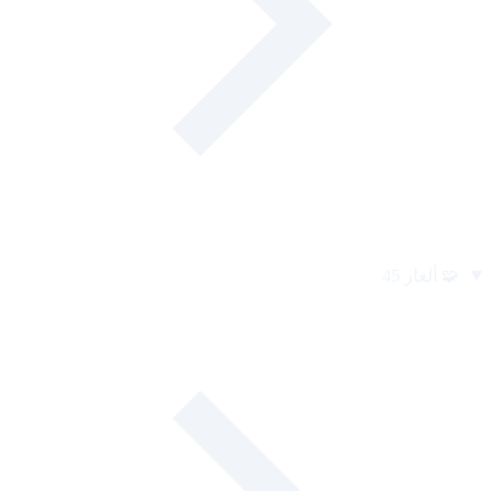
🧩
ألغاز
45