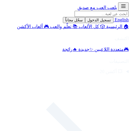
يلعب
العب مع صديق
English
تسجيل الدخول
سجّل مجاناً
🏠
الرئيسية
🎲
كل الألعاب
📚
تعلّم والعب
🎮
ألعاب الأكشن
اكتشف
🎮
متعددة اللاعبين
✨
جديدة
🔥
رائجة
التصنيفات
💥
أكشن
20