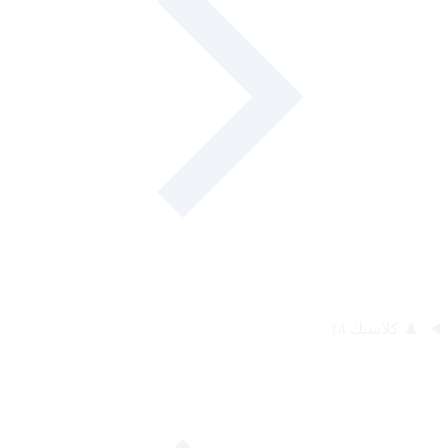
♟️
كلاسيك
14