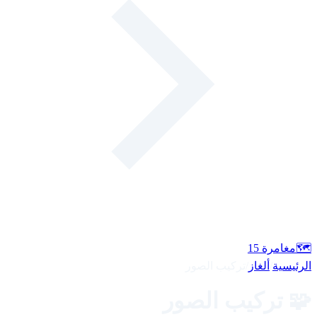
🗺️
مغامرة
15
الرئيسية
/
ألغاز
/
تركيب الصور
🧩 تركيب الصور