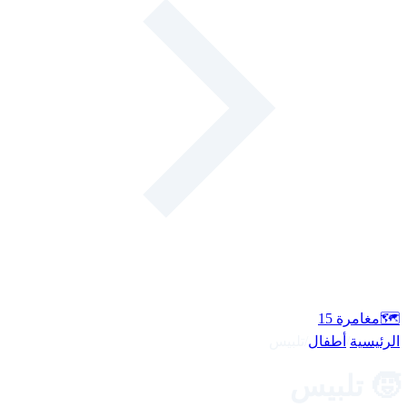
🗺️
مغامرة
15
الرئيسية
/
أطفال
/
تلبيس
🧒 تلبيس