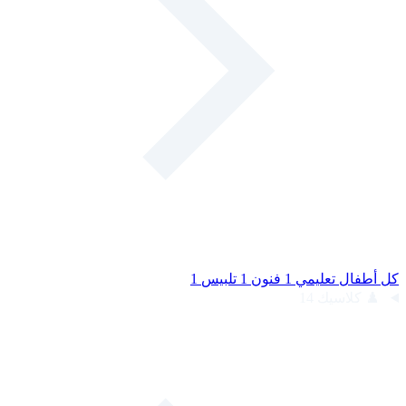
كل أطفال
تعليمي
1
فنون
1
تلبيس
1
♟️
كلاسيك
14