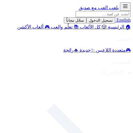
يلعب
العب مع صديق
English
تسجيل الدخول
سجّل مجاناً
🏠
الرئيسية
🎲
كل الألعاب
📚
تعلّم والعب
🎮
ألعاب الأكشن
اكتشف
🎮
متعددة اللاعبين
✨
جديدة
🔥
رائجة
التصنيفات
💥
أكشن
20