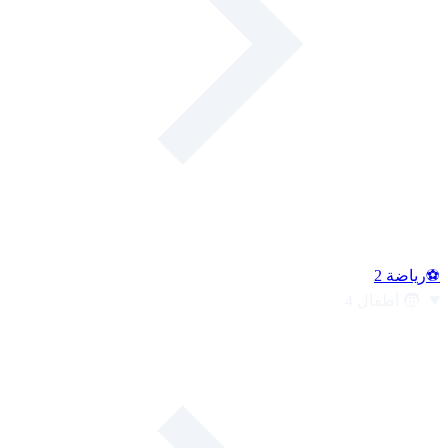
⚽
رياضة
2
🧒
أطفال
4