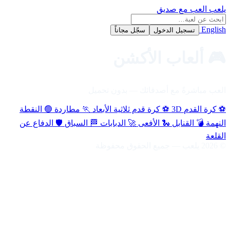
يلعب
العب مع صديق
English
تسجيل الدخول
سجّل مجاناً
🎮 ألعاب الأكشن
العب مباشرةً مع أصدقائك — بدون تحميل
⚽
كرة القدم
3D
⚽
كرة قدم ثلاثية الأبعاد
🏃
مطاردة
🟢
النقطة
النهمة
💣
القنابل
🐍
الأفعى
🚀
الدبابات
🏁
السباق
🛡️
الدفاع عن
القلعة
© 2026 يلعب — جميع الحقوق محفوظة