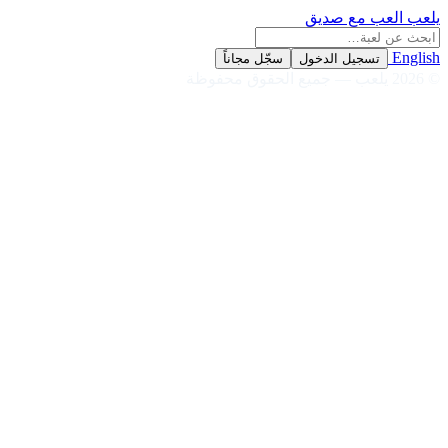
يلعب
العب مع صديق
English
تسجيل الدخول
سجّل مجاناً
© 2026 يلعب — جميع الحقوق محفوظة