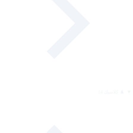
♟️
كلاسيك
14