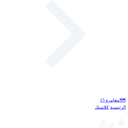
🗺️
مغامرة
15
الرئيسية
/
كلاسيك
/
ورق
♟️ ورق