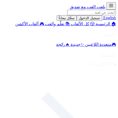
يلعب
العب مع صديق
English
تسجيل الدخول
سجّل مجاناً
🏠
الرئيسية
🎲
كل الألعاب
📚
تعلّم والعب
🎮
ألعاب الأكشن
اكتشف
🎮
متعددة اللاعبين
✨
جديدة
🔥
رائجة
التصنيفات
💥
أكشن
20